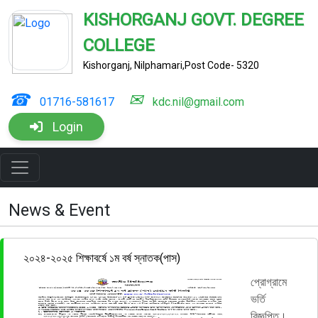
KISHORGANJ GOVT. DEGREE
COLLEGE
Kishorganj, Nilphamari,Post Code- 5320
☎
✉
01716-581617
kdc.nil@gmail.com
Login
News & Event
২০২৪-২০২৫ শিক্ষাবর্ষে ১ম বর্ষ স্নাতক(পাস)
প্রোগ্রামে
ভর্তি
বিজ্ঞপ্তি।