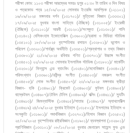
পরীক্ষা কোড: ১১০৩ পরীক্ষা আরম্ভের সময়ঃ দুপুর ০১:৩০ টা তারিখ ও দিন বিষয়
ও পত্রকোড পত্র ১৫/০৯/২০২৫ সোমবার ইংরেজি আবশ্যিক (১২১১০১)
১৬/০৯/২০২৫ মঙ্গলবার দর্শন (১৩১৭০১)/ মৃত্তিকা বিজ্ঞান (১৩৩৩০১)
১৭/০৯/২০২৫ বুধবার বাংলা সাহিত্য (ঐচ্ছিক) (১৩১০০৫)/ ইংরেজী
(ঐচ্ছিক) (১৩১১০১)/ আরবী (১৩১২০১)/সংস্কৃত (১৩১৩০১)/ পালি
(১৩১৪০১) বেসিকংহাম ইকোনোমিক্স (১৩৬০০১)/ড্রামা ও মিডিয়া স্টাডিজ
(১৩৫১০১) ১৮/০৯/২০২৫ বৃহস্পতিবার রসায়ন (১৩২৮০১)/ ভূগোল ও
পরিবেশ (১৩৩২০১)/গার্হস্থ্য অর্থনীতি (১৩৩৫০১)/গ্রন্থাগার ও তথ্য বিজ্ঞান
(১৩৩৮০১)/ ২১/০৯/২০২৫ রবিবার গণিত (১৩৩৭০১)/ উচ্চাঙ্গ সংগীত
(১৩৪৫০১) ২২/০৯/২০২৫ সোমবার ইসলামিক স্টাডিজ (১৩১৮০১)/ মার্কেটিং
(১৩২৩০১)/ ফিন্যান্স এন্ড ব্যাংকিং (১৩২৪০১)/মনোবিজ্ঞান (১৩৩৪০১)/
পরিসংখ্যান (১৩৩৬০১)/রবীন্দ্র সংগীত (১৩৪৫০৩)/ নজরুল সংগীত
(১৩৪৫০৫)/ লোক সংগীত (১৩৪৫০৭)/ ২৩/০৯/২০২৫ মঙ্গলবার ক্রীড়া
বিজ্ঞান- হকি (১৩৪৬০১)/ ক্রিকেট (১৩৪৬০৩)/ ফুটবল (১৩৪৬০৫)/
বাস্কেটবল (১৩৪৬০৭)/টেবিল টেনিস (১৩৪৬০৯)/ বক্সিং (১৩৪৬১১)/ স্যুটিং
(১৩৪৬১৩)/ জিমন্যাস্টিক (১৩৪৬১৫)/সাতার (১৩৪৬১৭)/ অ্যাথলেটিক্স
(১৩৪৬১৯) ২৪/০৯/২০২৫ বুধবার ইতিহাস (১৩১৫০১)/ ইসলামের ইতিহাস ও
সংস্কৃতি (১৩১৬০১)/ পদার্থবিজ্ঞান (১৩২৭০১)/হিসাব বিজ্ঞান (১৩২৫০১)
২৫/০৯/২০২৫ বৃহস্পতিবার রাষ্ট্রবিজ্ঞান (১৩১৯০১)/ ব্যবস্থাপনা (১৩২৬০১)/
প্রাণিবিজ্ঞান (১৩৩১০১)/ ০৮/১০/২০২৫ বুধবার জেনারেল সায়েন্স ফুড এন্ড