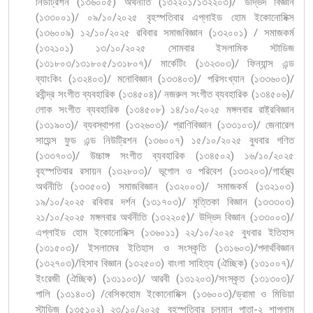
নিউট্রিশন (১৩৬০০৫) অর্থনীতি (১৩২২০১/১৩২২০৩)/ উদ্ভিদ বিজ্ঞান
(১৩৩০০১)/ ০৯/১০/২০২৫ বৃহস্পতিবার এপ্লাইড হোম ইকোনোমিক্স
(১৩৬০০৯) ১২/১০/২০২৫ রবিবার সমাজবিজ্ঞান (১৩২০০১) / সমাজকর্ম
(১৩২১০১) ১৩/১০/২০২৫ সোমবার ইসলামিক স্টাডিজ
(১৩১৮০৩/১৩১৮০৫/১৩১৮০৭)/ মার্কেটিং (১৩২৩০৩)/ ফিন্যান্স এন্ড
ব্যাংকিং (১৩২৪০৩)/ মনোবিজ্ঞান (১৩৩৪০৩)/ পরিসংখ্যান (১৩৩৬০৩)/
রবীন্দ্র সংগীত ব্যবহারিক (১৩৪৫০৪)/ নজরুল সংগীত ব্যবহারিক (১৩৪৫০৬)/
লোক সংগীত ব্যবহারিক (১৩৪৫০৮) ১৪/১০/২০২৫ মঙ্গলবার রাষ্ট্রবিজ্ঞান
(১৩১৯০৩)/ ব্যবস্থাপনা (১৩২৬০৩)/ প্রাণিবিজ্ঞান (১৩৩১০৩)/ জেনারেল
সায়েন্স ফুড এন্ড নিউট্রিশন (১৩৬০০৭) ১৫/১০/২০২৫ বুধবার গণিত
(১৩৩৭০৩)/ উচ্চাঙ্গ সংগীত ব্যবহারিক (১৩৪৫০২) ১৬/১০/২০২৫
বৃহস্পতিবার রসায়ন (১৩২৮০৩)/ ভূগোল ও পরিবেশ (১৩৩২০৩)/গার্হস্থ্য
অর্থনীতি (১৩৩৫০৩) সমাজবিজ্ঞান (১৩২০০৩)/ সমাজকর্ম (১৩২১০৩)
১৯/১০/২০২৫ রবিবার দর্শন (১৩১৭০৩)/ মৃত্তিকা বিজ্ঞান (১৩৩৩০৩)
২১/১০/২০২৫ মঙ্গলবার অর্থনীতি (১৩২২০৫)/ উদ্ভিদ বিজ্ঞান (১৩৩০০৩)/
এপ্লাইড হোম ইকোনোমিক্স (১৩৬০১১) ২২/১০/২০২৫ বুধবার ইতিহাস
(১৩১৫০৩)/ ইসলামের ইতিহাস ও সংস্কৃতি (১৩১৬০৩)/পদার্থবিজ্ঞান
(১৩২৭০৩)/হিসাব বিজ্ঞান (১৩২৫০৩) বাংলা সাহিত্য (ঐচ্ছিক) (১৩১০০৭)/
ইংরেজী (ঐচ্ছিক) (১৩১১০৩)/ আরবী (১৩১২০৩)/সংস্কৃত (১৩১৩০৩)/
পালি (১৩১৪০৩) /বেসিকহোম ইকোনোমিক্স (১৩৬০০৩)/ড্রামা ও মিডিয়া
স্টাডিজ (১৩৫১০২) ২৩/১০/২০২৫ বৃহস্পতিবার চলমান পাতা-২ শাপলাম